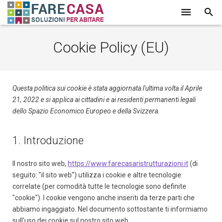
HOME
Cookie Policy (EU)
CHI SIAMO
SERVIZI
Questa politica sui cookie è stata aggiornata l'ultima volta il Aprile
21, 2022 e si applica ai cittadini e ai residenti permanenti legali
LAVORI
dello Spazio Economico Europeo e della Svizzera.
PROMOZIONI
1. Introduzione
PARTNER
Il nostro sito web,
https://www.farecasaristrutturazioni.it
(di
CONTATTI
seguito: "il sito web") utilizza i cookie e altre tecnologie
correlate (per comodità tutte le tecnologie sono definite
BLOG
"cookie"). I cookie vengono anche inseriti da terze parti che
abbiamo ingaggiato. Nel documento sottostante ti informiamo
sull'uso dei cookie sul nostro sito web.