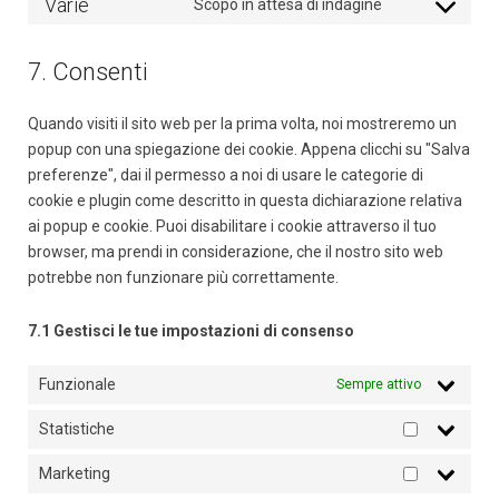
Varie
Scopo in attesa di indagine
service
Consent
linkedin
to
7. Consenti
service
varie
Quando visiti il sito web per la prima volta, noi mostreremo un
popup con una spiegazione dei cookie. Appena clicchi su "Salva
preferenze", dai il permesso a noi di usare le categorie di
cookie e plugin come descritto in questa dichiarazione relativa
ai popup e cookie. Puoi disabilitare i cookie attraverso il tuo
browser, ma prendi in considerazione, che il nostro sito web
potrebbe non funzionare più correttamente.
7.1 Gestisci le tue impostazioni di consenso
Funzionale
Sempre attivo
Statistiche
Statistiche
Marketing
Marketing