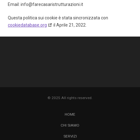
Email:
ti.inoizarutturtsirasaceraf@ofni
Questa politica sui cookie è stata sincronizzata con
cookiedatabase.org
il Aprile 21, 2022.
© 2025 All rights reserved.
HOME
CHI SIAMO
SERVIZI