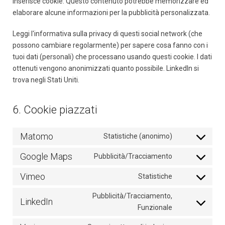
inserisce cookie. Questo contenuto potrebbe memorizzare ed
elaborare alcune informazioni per la pubblicità personalizzata.
Leggi l'informativa sulla privacy di questi social network (che
possono cambiare regolarmente) per sapere cosa fanno con i
tuoi dati (personali) che processano usando questi cookie. I dati
ottenuti vengono anonimizzati quanto possibile. LinkedIn si
trova negli Stati Uniti.
6. Cookie piazzati
Matomo
Statistiche (anonimo)
Consent
to
Google Maps
Pubblicità/Tracciamento
Consent
service
to
Vimeo
matomo
Statistiche
Consent
service
to
Pubblicità/Tracciamento,
google-
LinkedIn
service
Consent
Funzionale
maps
vimeo
to