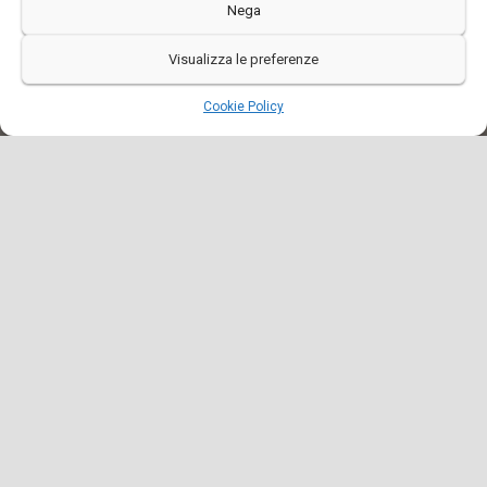
Nega
Visualizza le preferenze
Cookie Policy
Un network di Architetti,
Professionisti, Artigiani e
Maestranze