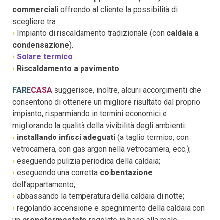
commerciali
offrendo al cliente la possibilità di
scegliere tra:
›
Impianto di riscaldamento tradizionale (con
caldaia a
condensazione
).
›
Solare termico
.
›
Riscaldamento a pavimento
.
FARE
CASA
suggerisce, inoltre, alcuni accorgimenti che
consentono di ottenere un migliore risultato dal proprio
impianto, risparmiando in termini economici e
migliorando la qualità della vivibilità degli ambienti:
›
installando infissi adeguati
(a taglio termico, con
vetrocamera, con gas argon nella vetrocamera, ecc.);
›
eseguendo pulizia periodica della caldaia;
›
eseguendo una corretta
coibentazione
dell’appartamento;
›
abbassando la temperatura della caldaia di notte;
›
regolando accensione e spegnimento della caldaia con
un
cronotermostato
regolato in base alla reale