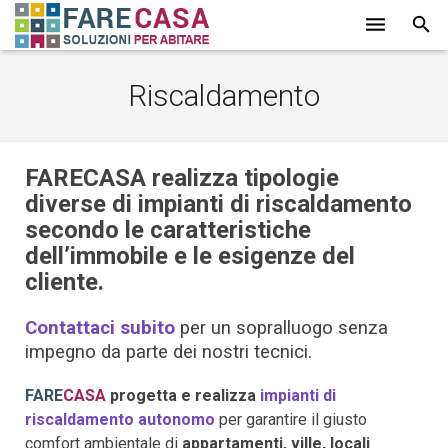
HOME
Riscaldamento
CHI SIAMO
SERVIZI
FARECASA realizza tipologie
diverse di impianti di riscaldamento
LAVORI
secondo le caratteristiche
dell’immobile e le esigenze del
PROMOZIONI
cliente.
PARTNER
Contattaci subito
per un sopralluogo senza
CONTATTI
impegno da parte dei nostri tecnici.
BLOG
FARE
CASA
progetta e realizza
impianti di
riscaldamento autonomo
per garantire il giusto
comfort ambientale di
appartamenti, ville, locali