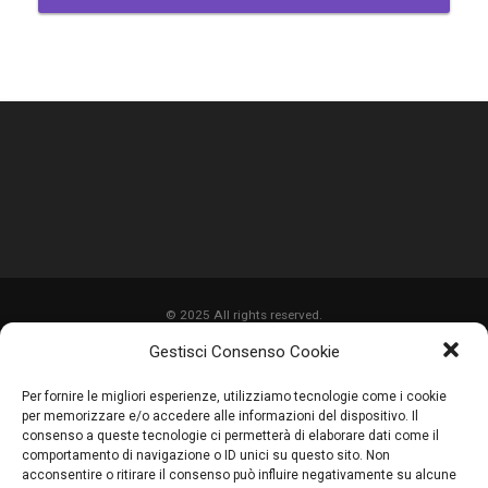
© 2025 All rights reserved.
Gestisci Consenso Cookie
HOME
Per fornire le migliori esperienze, utilizziamo tecnologie come i cookie
CHI SIAMO
per memorizzare e/o accedere alle informazioni del dispositivo. Il
consenso a queste tecnologie ci permetterà di elaborare dati come il
SERVIZI
comportamento di navigazione o ID unici su questo sito. Non
acconsentire o ritirare il consenso può influire negativamente su alcune
LAVORI