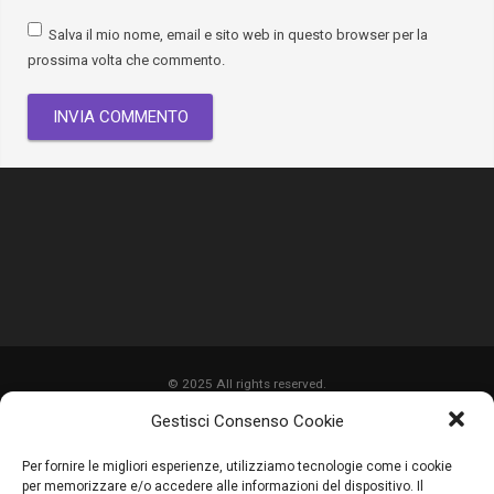
Salva il mio nome, email e sito web in questo browser per la
prossima volta che commento.
© 2025 All rights reserved.
Gestisci Consenso Cookie
HOME
Per fornire le migliori esperienze, utilizziamo tecnologie come i cookie
CHI SIAMO
per memorizzare e/o accedere alle informazioni del dispositivo. Il