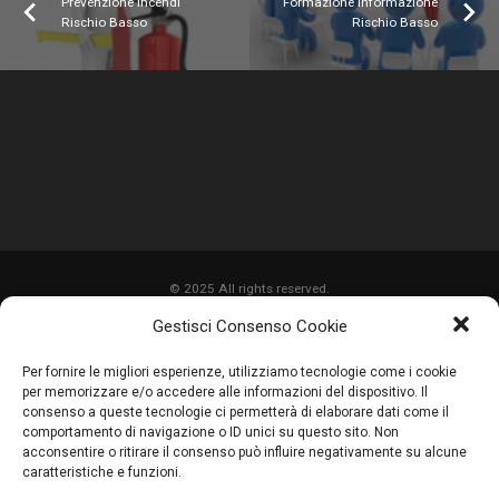
Prevenzione Incendi
Formazione Informazione
Rischio Basso
Rischio Basso
© 2025 All rights reserved.
Gestisci Consenso Cookie
HOME
Per fornire le migliori esperienze, utilizziamo tecnologie come i cookie
CHI SIAMO
per memorizzare e/o accedere alle informazioni del dispositivo. Il
consenso a queste tecnologie ci permetterà di elaborare dati come il
SERVIZI
comportamento di navigazione o ID unici su questo sito. Non
acconsentire o ritirare il consenso può influire negativamente su alcune
LAVORI
caratteristiche e funzioni.