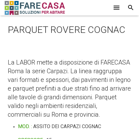
HOME
PARQUET ROVERE COGNAC
CHI SIAMO
SERVIZI
La LABOR mette a disposizione di FARECASA
LAVORI
Roma la serie Carpazi. La linea raggruppa
PROMOZIONI
vari formati e spessori, dai pavimenti in legno
e parquet prefiniti a due strati fino ad arrivare
PARTNER
alle tavole di grandi dimensioni. Parquet
valido negli ambienti residenziali,
CONTATTI
commerciali su Roma e provincia.
BLOG
MOD. :
ASSITO DEI CARPAZI COGNAC