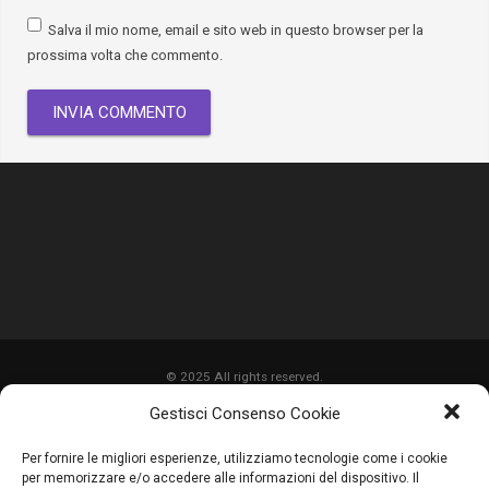
Salva il mio nome, email e sito web in questo browser per la
prossima volta che commento.
© 2025 All rights reserved.
Gestisci Consenso Cookie
HOME
Per fornire le migliori esperienze, utilizziamo tecnologie come i cookie
CHI SIAMO
per memorizzare e/o accedere alle informazioni del dispositivo. Il