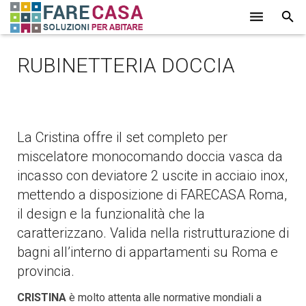
HOME
RUBINETTERIA DOCCIA
CHI SIAMO
SERVIZI
La Cristina offre il set completo per
LAVORI
miscelatore monocomando doccia vasca da
PROMOZIONI
incasso con deviatore 2 uscite in acciaio inox,
mettendo a disposizione di FARECASA Roma,
PARTNER
il design e la funzionalità che la
caratterizzano. Valida nella ristrutturazione di
CONTATTI
bagni all’interno di appartamenti su Roma e
BLOG
provincia.
CRISTINA
è molto attenta alle normative mondiali a