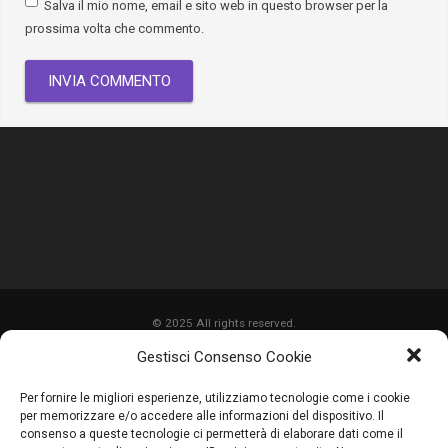
Salva il mio nome, email e sito web in questo browser per la
prossima volta che commento.
© 2025 All rights reserved.
Gestisci Consenso Cookie
HOME
Per fornire le migliori esperienze, utilizziamo tecnologie come i cookie
CHI SIAMO
per memorizzare e/o accedere alle informazioni del dispositivo. Il
consenso a queste tecnologie ci permetterà di elaborare dati come il
SERVIZI