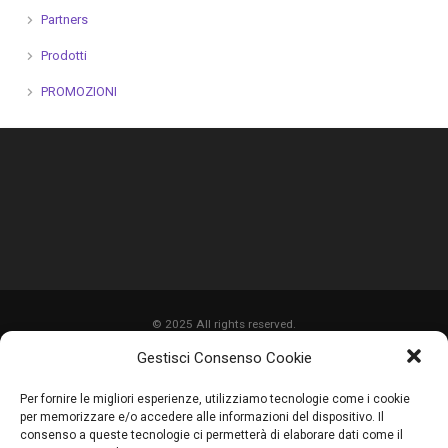
Partners
Prodotti
PROMOZIONI
© 2025 All rights reserved.
Gestisci Consenso Cookie
HOME
Per fornire le migliori esperienze, utilizziamo tecnologie come i cookie
CHI SIAMO
per memorizzare e/o accedere alle informazioni del dispositivo. Il
consenso a queste tecnologie ci permetterà di elaborare dati come il
SERVIZI