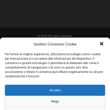
© 2025 All rights reserved.
Gestisci Consenso Cookie
HOME
Per fornire le migliori esperienze, utilizziamo tecnologie come i cookie
CHI SIAMO
per memorizzare e/o accedere alle informazioni del dispositivo. Il
consenso a queste tecnologie ci permetterà di elaborare dati come il
SERVIZI
comportamento di navigazione o ID unici su questo sito. Non
acconsentire o ritirare il consenso può influire negativamente su alcune
LAVORI
caratteristiche e funzioni.
PROMOZIONI
Accetta
PARTNER
CONTATTI
Nega
BLOG