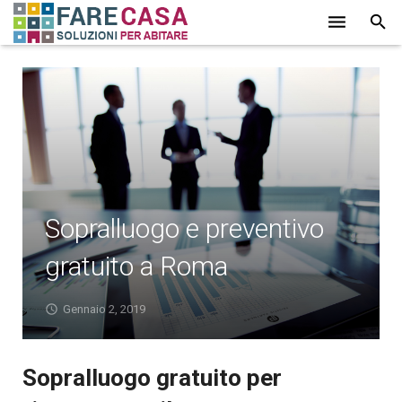
HOME
CHI SIAMO
SERVIZI
LAVORI
Sopralluogo e preventivo
PROMOZIONI
gratuito a Roma
PARTNER
CONTATTI
Gennaio 2, 2019
BLOG
Sopralluogo gratuito per