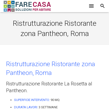
HOME
Ristrutturazione Ristorante
CHI SIAMO
zona Pantheon, Roma
SERVIZI
LAVORI
PROMOZIONI
Ristrutturazione Ristorante zona
Pantheon, Roma
PARTNER
Ristrutturazione Ristorante La Rosetta al
CONTATTI
Pantheon.
BLOG
SUPERFICIE INTERVENTO:
90 MQ
DURATA LAVORI:
3 SETTIMANE