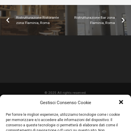
Ristrutturazione Ristorante
Ristrutturazione Bar zona
zona Flaminia, Roma
Flaminia, Roma
© 2025 All rights reserved.
Gestisci Consenso Cookie
HOME
Per fornire le migliori esperienze, utilizziamo tecnologie come i cookie
CHI SIAMO
per memorizzare e/o accedere alle informazioni del dispositivo. Il
consenso a queste tecnologie ci permetterà di elaborare dati come il
SERVIZI
comportamento di navigazione o ID unici su questo sito. Non