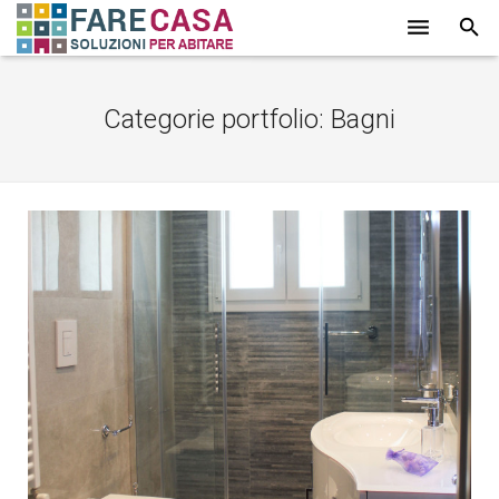
HOME
Categorie portfolio:
Bagni
CHI SIAMO
SERVIZI
LAVORI
PROMOZIONI
PARTNER
CONTATTI
BLOG