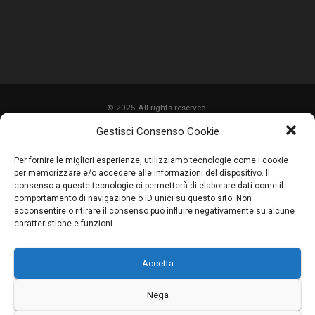
© 2025 All rights reserved.
Gestisci Consenso Cookie
HOME
Per fornire le migliori esperienze, utilizziamo tecnologie come i cookie
CHI SIAMO
per memorizzare e/o accedere alle informazioni del dispositivo. Il
consenso a queste tecnologie ci permetterà di elaborare dati come il
SERVIZI
comportamento di navigazione o ID unici su questo sito. Non
acconsentire o ritirare il consenso può influire negativamente su alcune
LAVORI
caratteristiche e funzioni.
PROMOZIONI
Accetta
PARTNER
CONTATTI
Nega