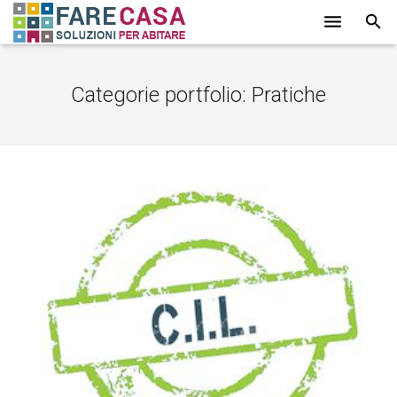
HOME
Categorie portfolio:
Pratiche
CHI SIAMO
SERVIZI
LAVORI
PROMOZIONI
PARTNER
CONTATTI
BLOG