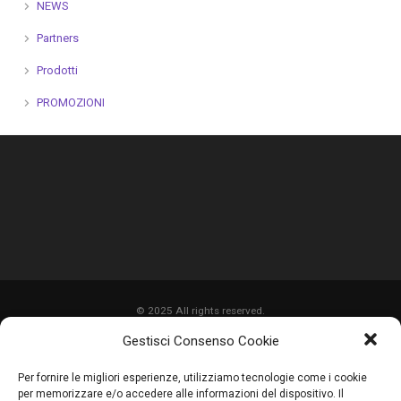
NEWS
Partners
Prodotti
PROMOZIONI
© 2025 All rights reserved.
Gestisci Consenso Cookie
HOME
Per fornire le migliori esperienze, utilizziamo tecnologie come i cookie
CHI SIAMO
per memorizzare e/o accedere alle informazioni del dispositivo. Il