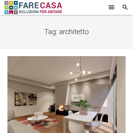
HOME
Tag:
architetto
CHI SIAMO
SERVIZI
LAVORI
PROMOZIONI
PARTNER
CONTATTI
BLOG