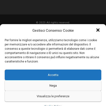
© 2025 All rights reserved.
Gestisci Consenso Cookie
HOME
Per fornire le migliori esperienze, utilizziamo tecnologie come i cookie
CHI SIAMO
per memorizzare e/o accedere alle informazioni del dispositivo. Il
consenso a queste tecnologie ci permetterà di elaborare dati come il
SERVIZI
comportamento di navigazione o ID unici su questo sito. Non
acconsentire o ritirare il consenso può influire negativamente su alcune
LAVORI
caratteristiche e funzioni.
PROMOZIONI
Accetta
PARTNER
CONTATTI
Nega
BLOG
Visualizza le preferenze