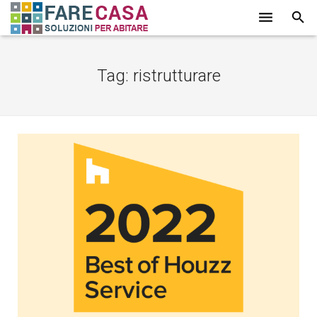
HOME
Tag:
ristrutturare
CHI SIAMO
SERVIZI
LAVORI
PROMOZIONI
PARTNER
CONTATTI
BLOG