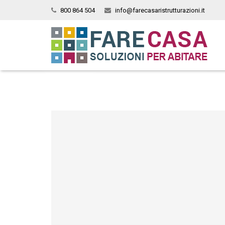
800 864 504
info@farecasaristrutturazioni.it