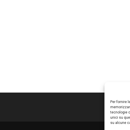
Per fornire 
memorizzare
tecnologie c
unici su que
su alcune ca