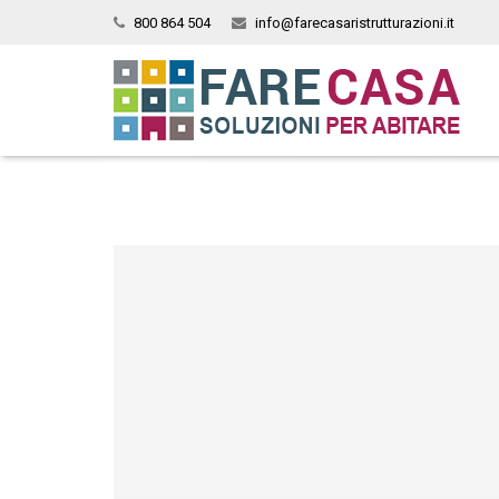
800 864 504
info@farecasaristrutturazioni.it