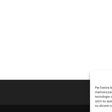
Per fornire 
memorizzare
tecnologie c
unici su que
su alcune ca