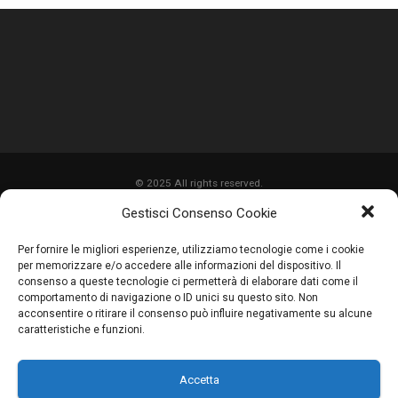
© 2025 All rights reserved.
Gestisci Consenso Cookie
HOME
Per fornire le migliori esperienze, utilizziamo tecnologie come i cookie
CHI SIAMO
per memorizzare e/o accedere alle informazioni del dispositivo. Il
consenso a queste tecnologie ci permetterà di elaborare dati come il
SERVIZI
comportamento di navigazione o ID unici su questo sito. Non
acconsentire o ritirare il consenso può influire negativamente su alcune
LAVORI
caratteristiche e funzioni.
PROMOZIONI
Accetta
PARTNER