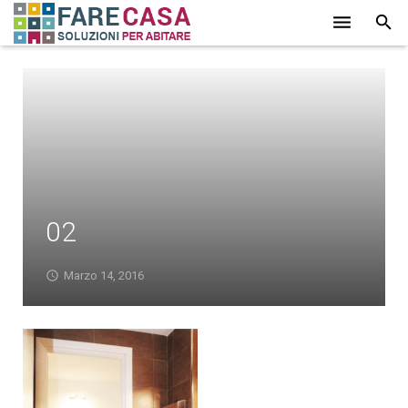
HOME
CHI SIAMO
SERVIZI
LAVORI
02
PROMOZIONI
PARTNER
Marzo 14, 2016
CONTATTI
BLOG