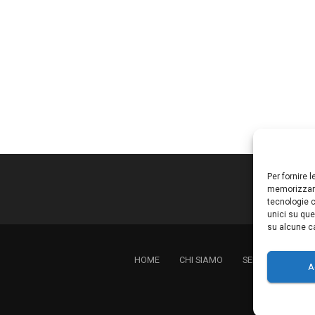
Per fornire 
memorizzare
tecnologie c
unici su que
su alcune ca
HOME
CHI SIAMO
SERVIZI
LAVO
A