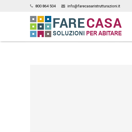
800 864 504
info@farecasaristrutturazioni.it