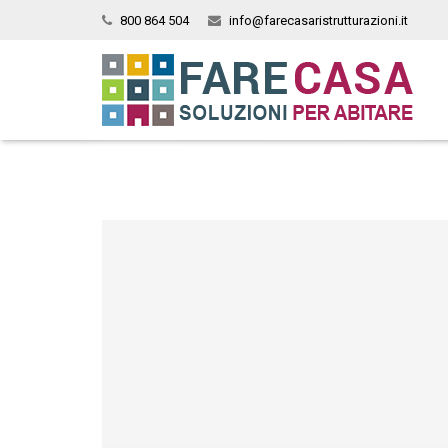
800 864 504
info@farecasaristrutturazioni.it