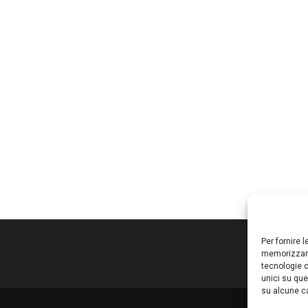
Per fornire 
memorizzare
tecnologie c
unici su que
su alcune ca