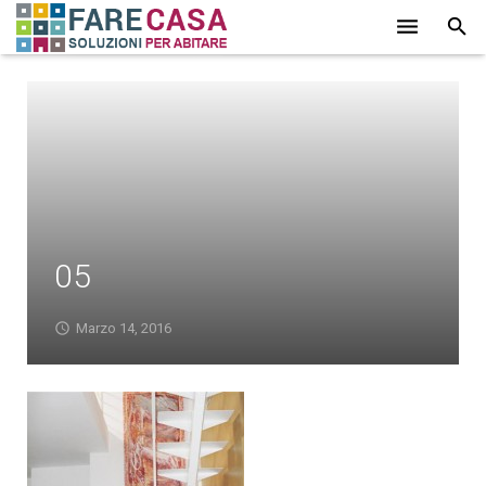
HOME
CHI SIAMO
SERVIZI
LAVORI
05
PROMOZIONI
PARTNER
Marzo 14, 2016
CONTATTI
BLOG