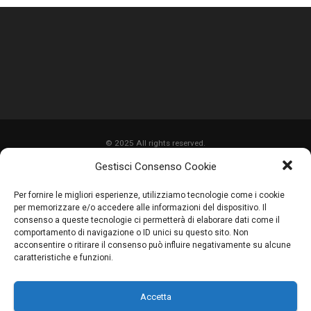
© 2025 All rights reserved.
Gestisci Consenso Cookie
HOME
Per fornire le migliori esperienze, utilizziamo tecnologie come i cookie
CHI SIAMO
per memorizzare e/o accedere alle informazioni del dispositivo. Il
consenso a queste tecnologie ci permetterà di elaborare dati come il
SERVIZI
comportamento di navigazione o ID unici su questo sito. Non
acconsentire o ritirare il consenso può influire negativamente su alcune
LAVORI
caratteristiche e funzioni.
PROMOZIONI
Accetta
PARTNER