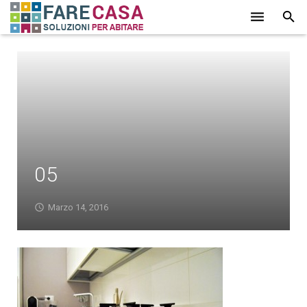
HOME
CHI SIAMO
SERVIZI
LAVORI
05
PROMOZIONI
PARTNER
Marzo 14, 2016
CONTATTI
BLOG