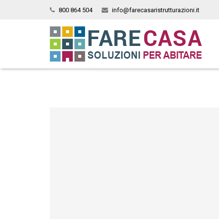
800 864 504
info@farecasaristrutturazioni.it