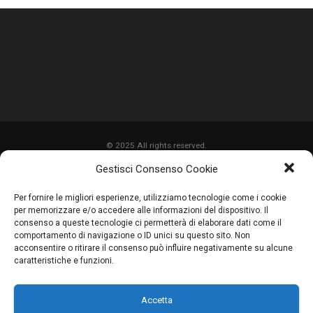
© 2025 All rights reserved.
Gestisci Consenso Cookie
HOME
Per fornire le migliori esperienze, utilizziamo tecnologie come i cookie
CHI SIAMO
per memorizzare e/o accedere alle informazioni del dispositivo. Il
consenso a queste tecnologie ci permetterà di elaborare dati come il
SERVIZI
comportamento di navigazione o ID unici su questo sito. Non
acconsentire o ritirare il consenso può influire negativamente su alcune
LAVORI
caratteristiche e funzioni.
PROMOZIONI
Accetta
PARTNER