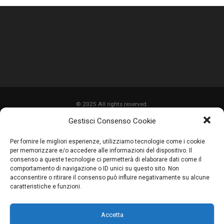
© 2025 All rights reserved.
Gestisci Consenso Cookie
HOME
Per fornire le migliori esperienze, utilizziamo tecnologie come i cookie
CHI SIAMO
per memorizzare e/o accedere alle informazioni del dispositivo. Il
consenso a queste tecnologie ci permetterà di elaborare dati come il
SERVIZI
comportamento di navigazione o ID unici su questo sito. Non
acconsentire o ritirare il consenso può influire negativamente su alcune
LAVORI
caratteristiche e funzioni.
PROMOZIONI
Accetta
PARTNER