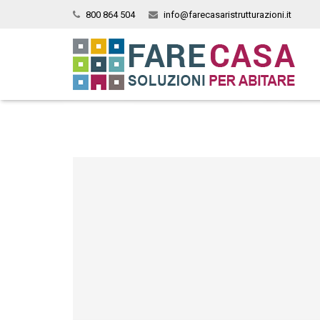
800 864 504
info@farecasaristrutturazioni.it