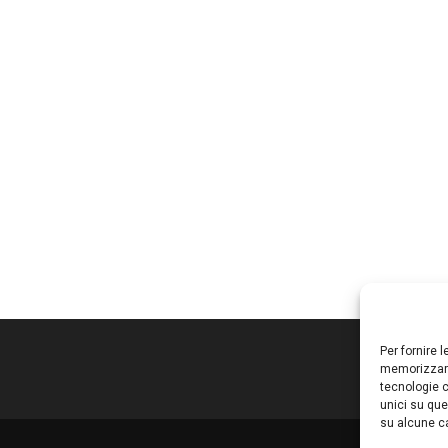
Per fornire 
memorizzare
tecnologie c
unici su que
su alcune ca