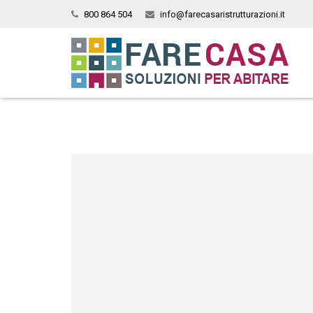
800 864 504
info@farecasaristrutturazioni.it