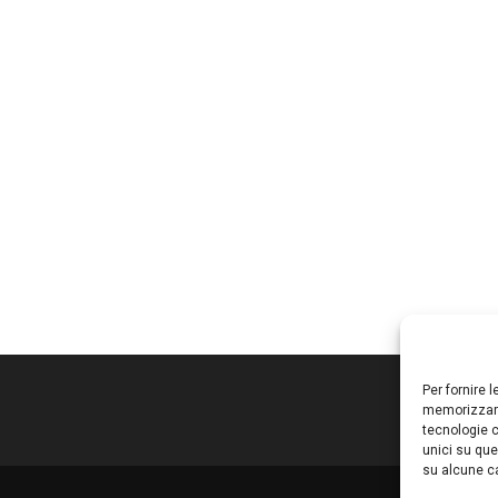
Per fornire 
memorizzare
tecnologie c
unici su que
su alcune ca