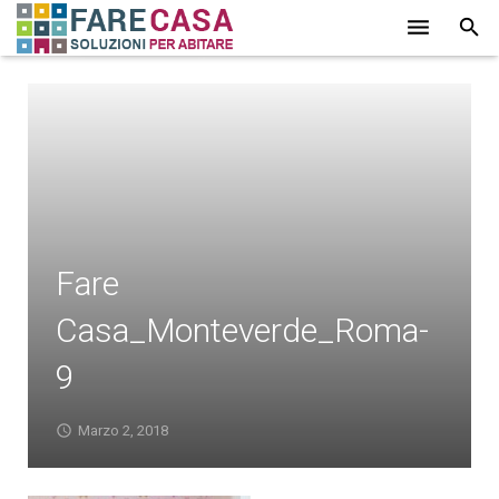
HOME
CHI SIAMO
SERVIZI
LAVORI
Fare
PROMOZIONI
Casa_Monteverde_Roma-
PARTNER
9
CONTATTI
BLOG
Marzo 2, 2018