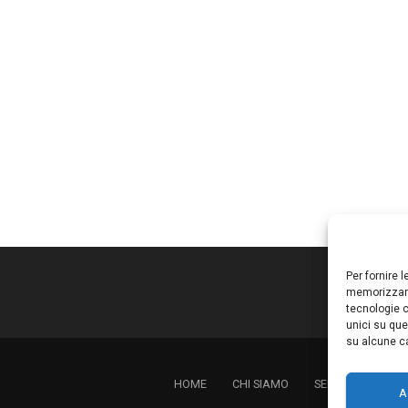
Per fornire 
memorizzare
tecnologie c
unici su que
su alcune ca
HOME
CHI SIAMO
SERVIZI
LAVO
A