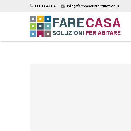
800 864 504
info@farecasaristrutturazioni.it