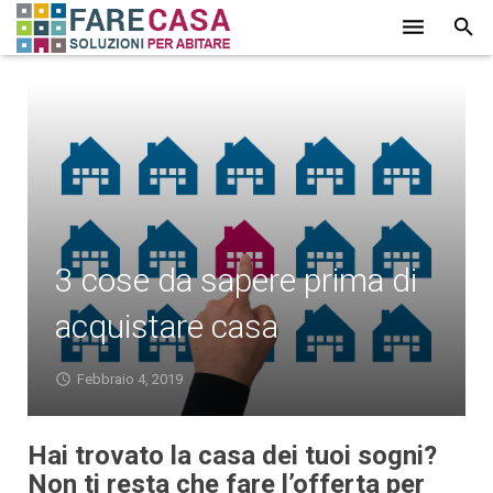
HOME
CHI SIAMO
SERVIZI
LAVORI
3 cose da sapere prima di
PROMOZIONI
acquistare casa
PARTNER
CONTATTI
Febbraio 4, 2019
BLOG
Hai trovato la casa dei tuoi sogni?
Non ti resta che fare l’offerta per