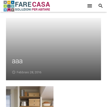
HOME
CHI SIAMO
SERVIZI
LAVORI
aaa
PROMOZIONI
PARTNER
Febbraio 28, 2016
CONTATTI
BLOG