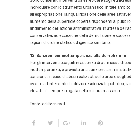
Sono consentiti interventi da effettuare sugli edifici esis
individuare con lo strumento urbanistico. In tale ambit
all’espropriazione, la riqualificazione delle aree attra
aumento della superficie coperta rispondenti al pubblic
andamento dell’azione amministrativa. In attesa dell’attu
conservativi, ad eccezione della demolizione e successi
ragioni di ordine statico od igienico sanitario.
13. Sanzioni per inottemperanza alla demolizione
Per gli interventi eseguiti in assenza di permesso di cost
inottemperanza, è prevista una sanzione amministrativ
sanzione, in caso di abusi realizzati sulle aree e sugli edi
ovvero ad interventi di edilizia residenziale pubblica, i
elevato, è sempre irrogata nella misura massima.
Fonte: ediltecnico.it