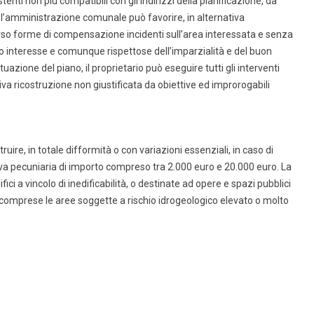
tenti non più compatibili con gli indirizzi della pianificazione, da
o l’amministrazione comunale può favorire, in alternativa
verso forme di compensazione incidenti sull’area interessata e senza
o interesse e comunque rispettose dell’imparzialità e del buon
azione del piano, il proprietario può eseguire tutti gli interventi
va ricostruzione non giustificata da obiettive ed improrogabili
ruire, in totale difformità o con variazioni essenziali, in caso di
a pecuniaria di importo compreso tra 2.000 euro e 20.000 euro. La
fici a vincolo di inedificabilità, o destinate ad opere e spazi pubblici
vi comprese le aree soggette a rischio idrogeologico elevato o molto