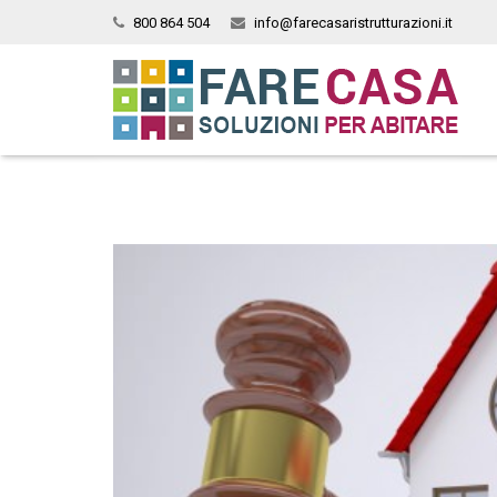
800 864 504
info@farecasaristrutturazioni.it