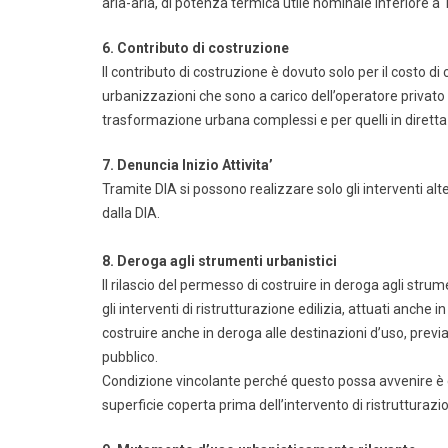
aria-aria, di potenza termica utile nominale inferiore a 
6. Contributo di costruzione
Il contributo di costruzione è dovuto solo per il costo d
urbanizzazioni che sono a carico dell’operatore privato c
trasformazione urbana complessi e per quelli in diretta
7. Denuncia Inizio Attivita’
Tramite DIA si possono realizzare solo gli interventi alt
dalla DIA.
8. Deroga agli strumenti urbanistici
Il rilascio del permesso di costruire in deroga agli strume
gli interventi di ristrutturazione edilizia, attuati anche
costruire anche in deroga alle destinazioni d’uso, previ
pubblico.
Condizione vincolante perché questo possa avvenire è 
superficie coperta prima dell’intervento di ristrutturazi