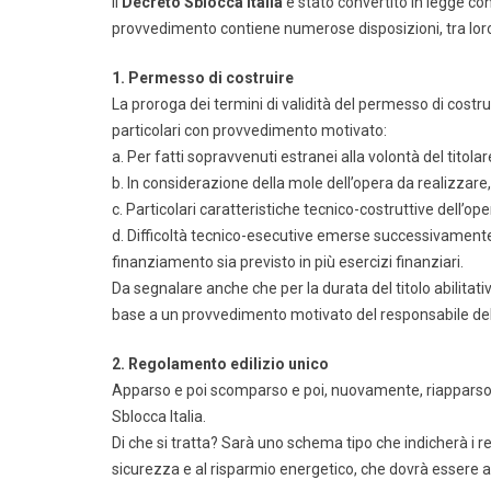
Il
Decreto Sblocca Italia
è stato convertito in legge con
provvedimento contiene numerose disposizioni, tra loro di
1. Permesso di costruire
La proroga dei termini di validità del permesso di costrui
particolari con provvedimento motivato:
a. Per fatti sopravvenuti estranei alla volontà del titol
b. In considerazione della mole dell’opera da realizzare,
c. Particolari caratteristiche tecnico-costruttive dell’op
d. Difficoltà tecnico-esecutive emerse successivamente all
finanziamento sia previsto in più esercizi finanziari.
Da segnalare anche che per la durata del titolo abilitat
base a un provvedimento motivato del responsabile de
2. Regolamento edilizio unico
Apparso e poi scomparso e poi, nuovamente, riapparso, 
Sblocca Italia.
Di che si tratta? Sarà uno schema tipo che indicherà i req
sicurezza e al risparmio energetico, che dovrà essere a