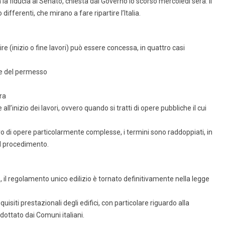
 la fiducia al Senato, chiesta dal Governo lo scorso mercoledì sera. Il
fferenti, che mirano a fare ripartire l’Italia.
re (inizio o fine lavori) può essere concessa, in quattro casi
are del permesso
era
’inizio dei lavori, ovvero quando si tratti di opere pubbliche il cui
ivo di opere particolarmente complesse, i termini sono raddoppiati, in
l procedimento.
il regolamento unico edilizio è tornato definitivamente nella legge
uisiti prestazionali degli edifici, con particolare riguardo alla
dottato dai Comuni italiani.