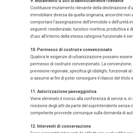
9. Mutamento d’uso urbanisticamente rilevante
Costituisce mutamento rilevante della destinazione d’us
immobiliare diversa da quella originaria, ancorché non 
comportare l’assegnazione dell’immobile o dell’unità im
seguenti: residenziale; turistico-ricettiva; produttiva 
d’uso all’interno della stessa categoria funzionale è s
10. Permesso di costruire convenzionato
Qualora le esigenze di urbanizzazione possano essere so
permesso di costruire convenzionato. La convenzione, a
previsione regionale, specifica gli obblighi, funzionali 
si assume ai fini di poter conseguire il rilascio del titolo 
11. Autorizzazione paesaggistica
Viene eliminato il ricorso alla conferenza di servizi e, i
ricezione degli atti da parte del soprintendente senza c
competente provvede comunque sulla domanda di aut
12. Interventi di conservazione