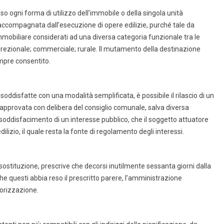
o ogni forma di utilizzo dell’immobile o della singola unità
accompagnata dall’esecuzione di opere edilizie, purché tale da
mobiliare considerati ad una diversa categoria funzionale tra le
e direzionale; commerciale; rurale. Il mutamento della destinazione
empre consentito.
ddisfatte con una modalità semplificata, è possibile il rilascio di un
pprovata con delibera del consiglio comunale, salva diversa
al soddisfacimento di un interesse pubblico, che il soggetto attuatore
edilizio, il quale resta la fonte di regolamento degli interessi.
n sostituzione, prescrive che decorsi inutilmente sessanta giorni dalla
he questi abbia reso il prescritto parere, l’amministrazione
orizzazione.