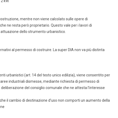
12 kW.
i costruzione, mentre non viene calcolato sulle opere di
he ne resta però proprietario. Questo vale per i lavori di
 attuazione dello strumento urbanistico.
ernativi al permesso di costruire. La super DIA non va più distinta
nti urbanistici (art. 14 del testo unico edilizia), viene consentito per
 in aree industriali dismesse, mediante richiesta di permesso di
a deliberazione del consiglio comunale che ne attesta l’interesse
che il cambio di destinazione d’uso non comporti un aumento della
one