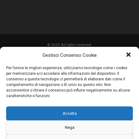
© 2025 All rights reserved.
Gestisci Consenso Cookie
HOME
Per fornire le migliori esperienze, utilizziamo tecnologie come i cookie
CHI SIAMO
per memorizzare e/o accedere alle informazioni del dispositivo. Il
consenso a queste tecnologie ci permetterà di elaborare dati come il
SERVIZI
comportamento di navigazione o ID unici su questo sito. Non
acconsentire o ritirare il consenso può influire negativamente su alcune
LAVORI
caratteristiche e funzioni.
PROMOZIONI
Accetta
PARTNER
CONTATTI
Nega
BLOG