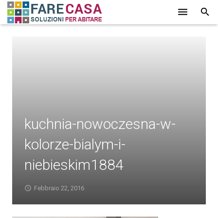
HOME
CHI SIAMO
SERVIZI
LAVORI
kuchnia-nowoczesna-w-
PROMOZIONI
kolorze-bialym-i-
PARTNER
niebieskim1884
CONTATTI
BLOG
Febbraio 22, 2016