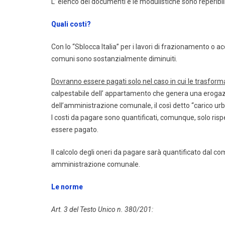
L’ elenco dei documenti e le modulistiche sono reperibili 
Quali costi?
Con lo “Sblocca Italia” per i lavori di frazionamento o 
comuni sono sostanzialmente diminuiti.
Dovranno essere pagati solo nel caso in cui le trasfor
calpestabile dell’ appartamento che genera una erogazi
dell’amministrazione comunale, il così detto “carico urb
I costi da pagare sono quantificati, comunque, solo risp
essere pagato.
Il calcolo degli oneri da pagare sarà quantificato dal 
amministrazione comunale.
Le norme
Art. 3 del Testo Unico n. 380/201: