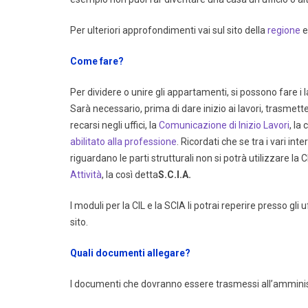
Per ulteriori approfondimenti vai sul sito della
regione
e
Come fare?
Per dividere o unire gli appartamenti, si possono fare 
Sarà necessario, prima di dare inizio ai lavori, trasm
recarsi negli uffici, la
Comunicazione di Inizio Lavori
, la
abilitato alla professione
. Ricordati che se tra i vari i
riguardano le parti strutturali non si potrà utilizzare la C
Attività
, la così detta
S.C.I.A.
I moduli per la CIL e la SCIA li potrai reperire presso gli
sito.
Quali documenti allegare?
I documenti che dovranno essere trasmessi all’ammin