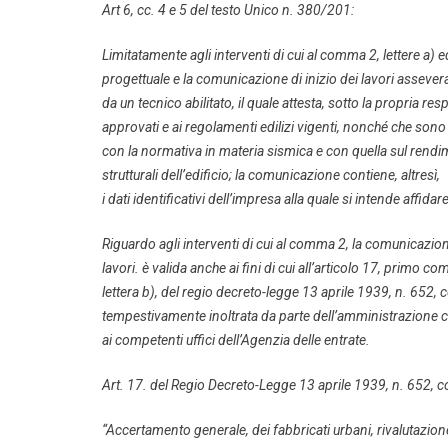
Art 6, cc. 4 e 5 del testo Unico n. 380/201:
Limitatamente agli interventi di cui al comma 2, lettere a) 
progettuale e la comunicazione di inizio dei lavori assever
da un tecnico abilitato, il quale attesta, sotto la propria re
approvati e ai regolamenti edilizi vigenti, nonché che sono
con la normativa in materia sismica e con quella sul rendim
strutturali dell’edificio; la comunicazione contiene, altresì,
i dati identificativi dell’impresa alla quale si intende affidar
Riguardo agli interventi di cui al comma 2, la comunicazione
lavori. è valida anche ai fini di cui all’articolo 17, primo c
lettera b), del regio decreto-legge 13 aprile 1939, n. 652,
tempestivamente inoltrata da parte dell’amministrazione
ai competenti uffici dell’Agenzia delle entrate.
Art. 17. del Regio Decreto-Legge 13 aprile 1939, n. 652, c
“Accertamento generale, dei fabbricati urbani, rivalutazion