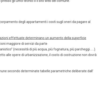
presso gli uffici tecnici o il sito web del comune.
accorpamento degli appartamenti i costi sugli oneri da pagare al
mazioni effettuate determinano un aumento della superficie
oni maggiore di servizi da parte
anistico” (necessità di più acqua, più fognatura, più parcheggi……).
etto alle opere di urbanizzazione, il costo di costruzione non dovrà
comune secondo determinate tabelle parametriche deliberate dall’