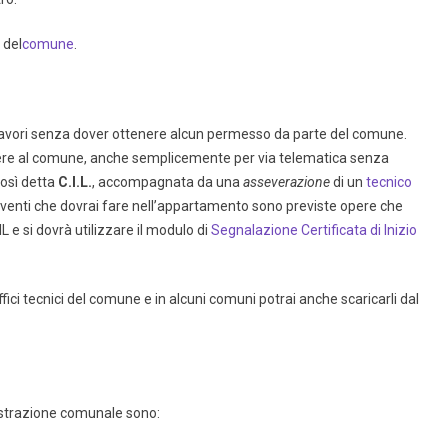
 del
comune
.
i lavori senza dover ottenere alcun permesso da parte del comune.
ettere al comune, anche semplicemente per via telematica senza
 così detta
C.I.L.
, accompagnata da una
asseverazione
di un
tecnico
nterventi che dovrai fare nell’appartamento sono previste opere che
IL e si dovrà utilizzare il modulo di
Segnalazione Certificata di Inizio
 uffici tecnici del comune e in alcuni comuni potrai anche scaricarli dal
istrazione comunale sono: