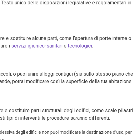
 il Testo unico delle disposizioni legislative e regolamentari in
re e sostituire alcune parti, come l’apertura di porte interne o
rare i
servizi igienico-sanitari
e
tecnologici
.
ccoli, o puoi unire alloggi contigui (sia sullo stesso piano che
rande, potrai modificare così la superficie della tua abitazione
e sostituire parti strutturali degli edifici, come scale pilastri
ti tipi di interventi le procedure saranno differenti.
essiva degli edifici e non puoi modificare la destinazione d’uso, per
ro.