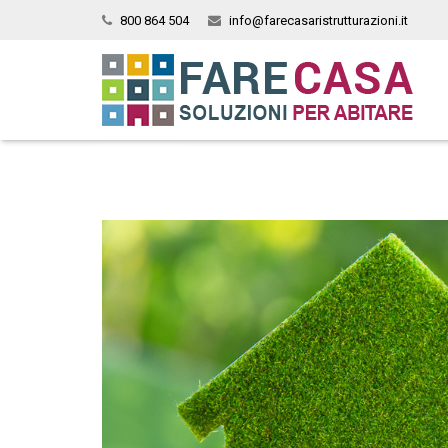
800 864 504
info@farecasaristrutturazioni.it