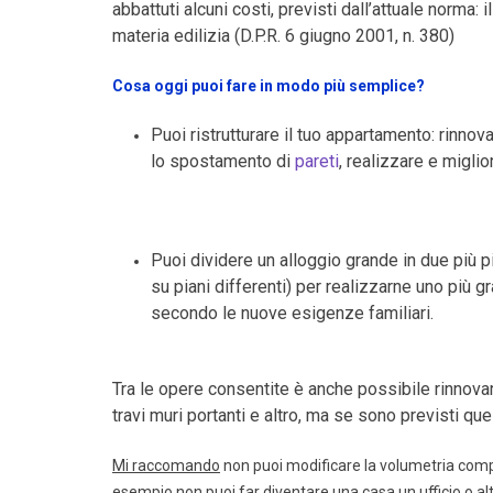
abbattuti alcuni costi, previsti dall’attuale norma:
materia edilizia (D.P.R. 6 giugno 2001, n. 380)
Cosa oggi puoi fare in modo più semplice?
Puoi ristrutturare il tuo appartamento: rinnova
lo spostamento di
pareti
, realizzare e miglio
Puoi dividere un alloggio grande in due più pi
su piani differenti) per realizzarne uno più g
secondo le nuove esigenze familiari.
Tra le opere consentite è anche possibile rinnovare 
travi muri portanti e altro, ma se sono previsti ques
Mi raccomando
non puoi modificare la volumetria compl
esempio non puoi far diventare una casa un ufficio o alt