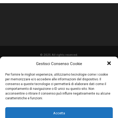
© 2025 All rights reserved.
Gestisci Consenso Cookie
HOME
Per fornire le migliori esperienze, utilizziamo tecnologie come i cookie
CHI SIAMO
per memorizzare e/o accedere alle informazioni del dispositivo. Il
consenso a queste tecnologie ci permetterà di elaborare dati come il
SERVIZI
comportamento di navigazione o ID unici su questo sito. Non
acconsentire o ritirare il consenso può influire negativamente su alcune
LAVORI
caratteristiche e funzioni.
PROMOZIONI
Accetta
PARTNER